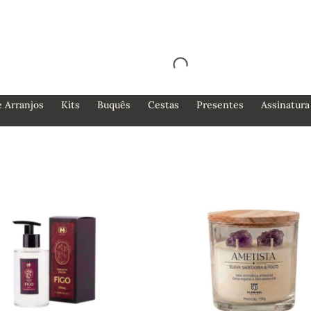
e Arranjos
Kits
Buquês
Cestas
Presentes
Assinatura 