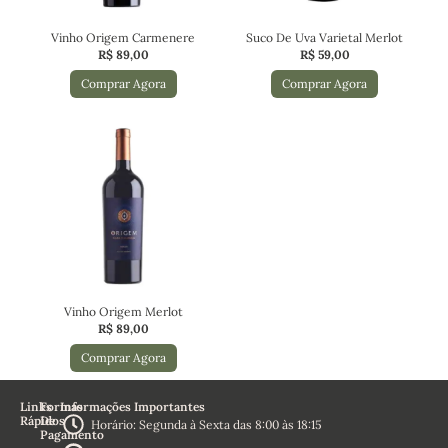
Vinho Origem Carmenere
Suco De Uva Varietal Merlot
R$
89,00
R$
59,00
Comprar Agora
Comprar Agora
Vinho Origem Merlot
R$
89,00
Comprar Agora
Links
Formas
Informações Importantes
Rápidos
De
Horário: Segunda à Sexta das 8:00 às 18:15
Pagamento