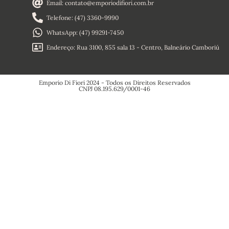
Home
Email: contato@emporiodifiori.com.br
Sobre
Nós
Telefone: (47) 3360-9990
Termos e
Condições
WhatsApp: (47) 99291-7450
Política de
Reembolso
Endereço: Rua 3100, 855 sala 13 - Centro, Balneário Camboriú
Política de
Privacidade
Emporio Di Fiori 2024 - Todos os Direitos Reservados
CNPJ 08.195.629/0001-46