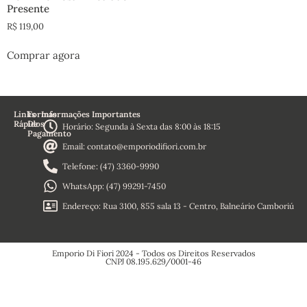
Presente
R$
119,00
Comprar agora
Links
Formas
Informações Importantes
Rápidos
De
Horário: Segunda à Sexta das 8:00 às 18:15
Pagamento
Home
Email: contato@emporiodifiori.com.br
Sobre
Nós
Telefone: (47) 3360-9990
Termos e
Condições
WhatsApp: (47) 99291-7450
Política de
Reembolso
Endereço: Rua 3100, 855 sala 13 - Centro, Balneário Camboriú
Política de
Privacidade
Emporio Di Fiori 2024 - Todos os Direitos Reservados
CNPJ 08.195.629/0001-46