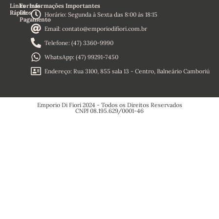
Links
Formas
Informações Importantes
Rápidos
De
Horário: Segunda à Sexta das 8:00 às 18:15
Pagamento
Home
Email: contato@emporiodifiori.com.br
Sobre
Nós
Telefone: (47) 3360-9990
Termos e
Condições
WhatsApp: (47) 99291-7450
Política de
Reembolso
Endereço: Rua 3100, 855 sala 13 - Centro, Balneário Camboriú
Política de
Privacidade
Emporio Di Fiori 2024 - Todos os Direitos Reservados
CNPJ 08.195.629/0001-46