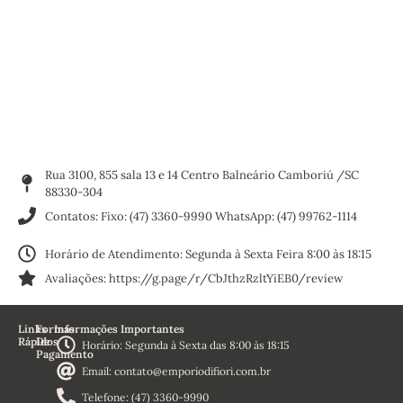
Rua 3100, 855 sala 13 e 14 Centro Balneário Camboriú /SC
88330-304
Contatos: Fixo: (47) 3360-9990 WhatsApp: (47) 99762-1114
Horário de Atendimento: Segunda à Sexta Feira 8:00 às 18:15
Avaliações: https://g.page/r/CbJthzRzltYiEB0/review
Links
Formas
Informações Importantes
Rápidos
De
Horário: Segunda à Sexta das 8:00 às 18:15
Pagamento
Home
Email: contato@emporiodifiori.com.br
Sobre
Nós
Telefone: (47) 3360-9990