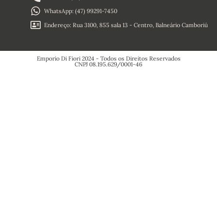
Termos e
Condições
WhatsApp: (47) 99291-7450
Política de
Reembolso
Endereço: Rua 3100, 855 sala 13 - Centro, Balneário Camboriú
Política de
Privacidade
Emporio Di Fiori 2024 - Todos os Direitos Reservados
CNPJ 08.195.629/0001-46