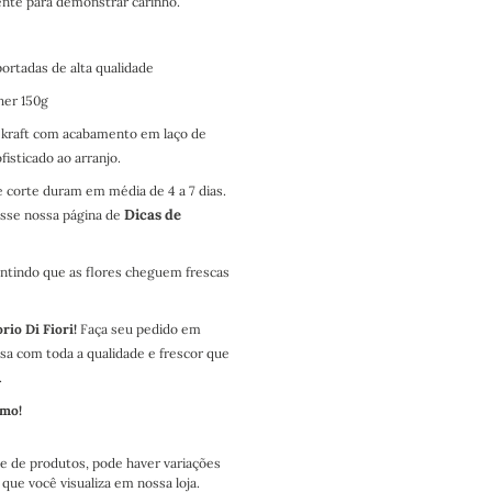
nte para demonstrar carinho.
rtadas de alta qualidade​
er 150g​
 kraft com acabamento em laço de
isticado ao arranjo.
e corte duram em média de 4 a 7 dias.
Dicas de
esse nossa página de
antindo que as flores cheguem frescas
io Di Fiori!
Faça seu pedido em
sa com toda a qualidade e frescor que
.
smo!
e de produtos, pode haver variações
que você visualiza em nossa loja.