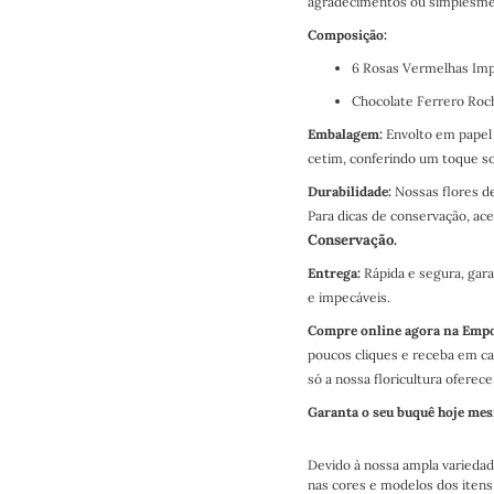
agradecimentos ou simplesme
Composição:
6 Rosas Vermelhas Impo
Chocolate Ferrero Roch
Embalagem:
Envolto em papel
cetim, conferindo um toque sof
Durabilidade:
Nossas flores d
Para dicas de conservação, ac
Conservação.
Entrega:
Rápida e segura, gar
e impecáveis.
Compre online agora na Empor
poucos cliques e receba em ca
só a nossa floricultura oferece
Garanta o seu buquê hoje me
Devido à nossa ampla variedad
nas cores e modelos dos itens 