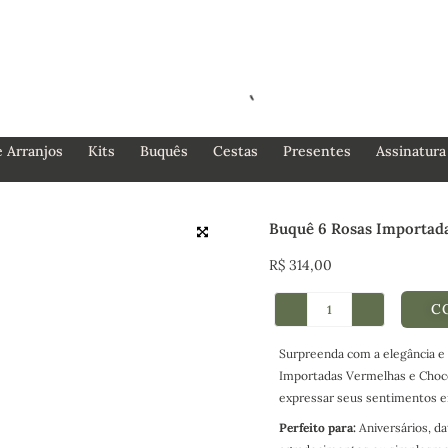
e Arranjos
Kits
Buquês
Cestas
Presentes
Assinatura 
Buquê 6 Rosas Importad
R$
314,00
C
Surpreenda com a elegância e
Importadas Vermelhas e Choco
expressar seus sentimentos e
Perfeito para:
Aniversários, d