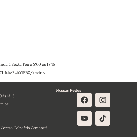
da à Sexta Feira 8:00 às 18:15
/CbJthzRzltYiEB0/review
Nossas Redes
 às 18:15
om.br
- Centro, Balneário Camboriú