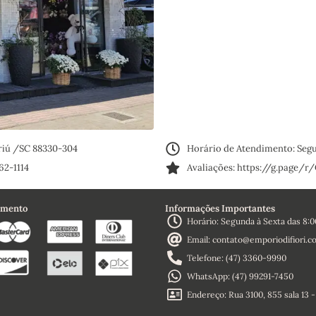
oriú /SC 88330-304
Horário de Atendimento: Segun
62-1114
Avaliações: https://g.page/r
amento
Informações Importantes
Horário: Segunda à Sexta das 8:00
Email: contato@emporiodifiori.c
Telefone: (47) 3360-9990
WhatsApp: (47) 99291-7450
Endereço: Rua 3100, 855 sala 13 