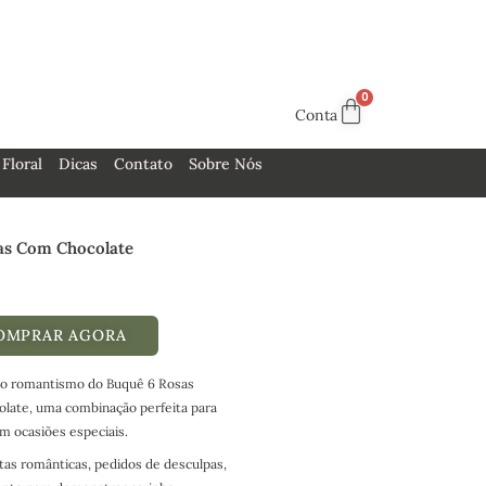
Conta
Floral
Dicas
Contato
Sobre Nós
as Com Chocolate
OMPRAR AGORA
 o romantismo do Buquê 6 Rosas
late, uma combinação perfeita para
m ocasiões especiais.
atas românticas, pedidos de desculpas,