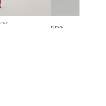
ortadas
Buquê
R$
159,00