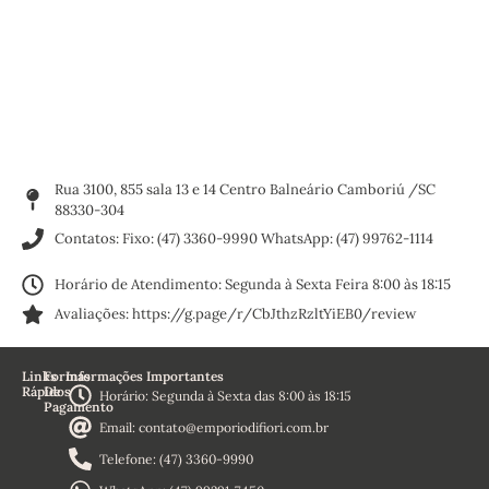
Rua 3100, 855 sala 13 e 14 Centro Balneário Camboriú /SC
88330-304
Contatos: Fixo: (47) 3360-9990 WhatsApp: (47) 99762-1114
Horário de Atendimento: Segunda à Sexta Feira 8:00 às 18:15
Avaliações: https://g.page/r/CbJthzRzltYiEB0/review
Links
Formas
Informações Importantes
Rápidos
De
Horário: Segunda à Sexta das 8:00 às 18:15
Pagamento
Home
Email: contato@emporiodifiori.com.br
Sobre
Nós
Telefone: (47) 3360-9990
Termos e
Condições