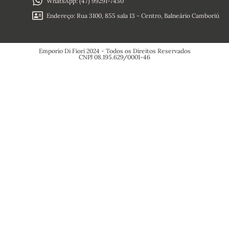
WhatsApp: (47) 99291-7450
Política de
Reembolso
Endereço: Rua 3100, 855 sala 13 - Centro, Balneário Camboriú
Política de
Privacidade
Emporio Di Fiori 2024 - Todos os Direitos Reservados
CNPJ 08.195.629/0001-46