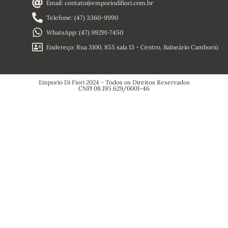
Home
Email: contato@emporiodifiori.com.br
Sobre
Nós
Telefone: (47) 3360-9990
Termos e
Condições
WhatsApp: (47) 99291-7450
Política de
Reembolso
Endereço: Rua 3100, 855 sala 13 - Centro, Balneário Camboriú
Política de
Privacidade
Emporio Di Fiori 2024 - Todos os Direitos Reservados
CNPJ 08.195.629/0001-46