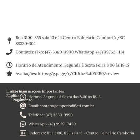
Rua 3100, 855 sala 13 e 14 Centro Balneário Camboriú /SC
88330-304
Contatos: Fixo: (47) 3360-9990 WhatsApp: (47) 99762-1114
Horário de Atendimento: Segunda à Sexta Feira 8:00 às 18:15
Avaliações: https://g.page/r/CbJthzRzltYiEB0/review
Links
Formas
Informações Importantes
Rápidos
De
Horário: Segunda à Sexta das 8:00 às 18:15
Pagamento
Home
Email: contato@emporiodifiori.com.br
Sobre
Nós
Telefone: (47) 3360-9990
Termos e
Condições
WhatsApp: (47) 99291-7450
Política de
Reembolso
Endereço: Rua 3100, 855 sala 13 - Centro, Balneário Camboriú
Política de
Privacidade