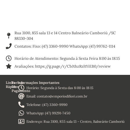
Rua 3100, 855 sala 13 e 14 Centro Balneário Camboriú /SC
88330-304
Contatos: Fixo: (47) 3360-9990 WhatsApp: (47) 99762-1114
Horário de Atendimento: Segunda à Sexta Feira 8:00 às 18:15
Avaliações: https://g.page/r/CbJthzRzltYiEB0/review
Links
Formas
Informações Importantes
Rápidos
De
Horário: Segunda à Sexta das 8:00 às 18:15
Pagamento
Home
Email: contato@emporiodifiori.com.br
Sobre
Nós
Telefone: (47) 3360-9990
Termos e
Condições
WhatsApp: (47) 99291-7450
Política de
Reembolso
Endereço: Rua 3100, 855 sala 13 - Centro, Balneário Camboriú
Política de
Privacidade