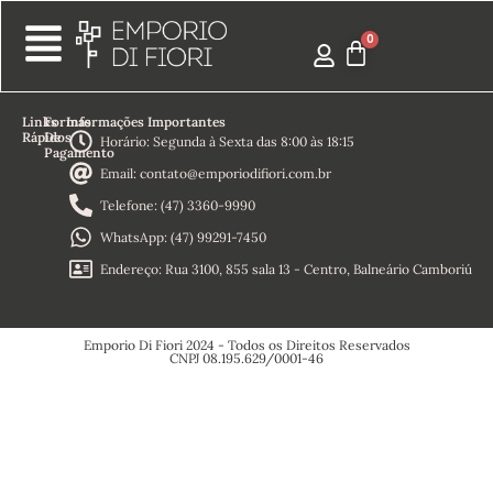
Links
Formas
Informações Importantes
Rápidos
De
Horário: Segunda à Sexta das 8:00 às 18:15
Pagamento
Home
Email: contato@emporiodifiori.com.br
Sobre
Nós
Telefone: (47) 3360-9990
Termos e
Condições
WhatsApp: (47) 99291-7450
Política de
Reembolso
Endereço: Rua 3100, 855 sala 13 - Centro, Balneário Camboriú
Política de
Privacidade
Emporio Di Fiori 2024 - Todos os Direitos Reservados
CNPJ 08.195.629/0001-46